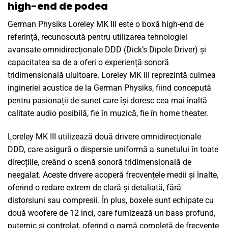
high-end de podea
German Physiks Loreley MK III este o boxă high-end de
referință, recunoscută pentru utilizarea tehnologiei
avansate omnidirecționale DDD (Dick’s Dipole Driver) și
capacitatea sa de a oferi o experiență sonoră
tridimensională uluitoare. Loreley MK III reprezintă culmea
ingineriei acustice de la German Physiks, fiind concepută
pentru pasionații de sunet care își doresc cea mai înaltă
calitate audio posibilă, fie în muzică, fie în home theater.
Loreley MK III utilizează două drivere omnidirecționale
DDD, care asigură o dispersie uniformă a sunetului în toate
direcțiile, creând o scenă sonoră tridimensională de
neegalat. Aceste drivere acoperă frecvențele medii și înalte,
oferind o redare extrem de clară și detaliată, fără
distorsiuni sau compresii. În plus, boxele sunt echipate cu
două woofere de 12 inci, care furnizează un bass profund,
puternic și controlat, oferind o gamă completă de frecvențe