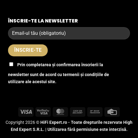
ÎNSCRIE-TE LA NEWSLETTER
Prin completarea și confirmarea înscrierii la
newsletter sunt de acord cu termenii și condițiile de
utilizare ale acestui site.
Visa
Visa
MasterCard
Cash
Bank
Credit
2
On
Transfer
Card
Copyright 2026 ©
HiFi Expert.ro - Toate drepturile rezervate High
Delivery
End Expert S.R.L. | Utilizarea fără permisiune este interzisă.