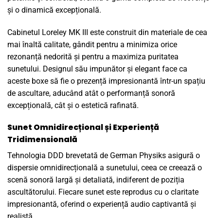
și o dinamică excepțională.
Cabinetul Loreley MK III este construit din materiale de cea
mai înaltă calitate, gândit pentru a minimiza orice
rezonanță nedorită și pentru a maximiza puritatea
sunetului. Designul său impunător și elegant face ca
aceste boxe să fie o prezență impresionantă într-un spațiu
de ascultare, aducând atât o performanță sonoră
excepțională, cât și o estetică rafinată.
Sunet Omnidirecțional și Experiență
Tridimensională
Tehnologia DDD brevetată de German Physiks asigură o
dispersie omnidirecțională a sunetului, ceea ce creează o
scenă sonoră largă și detaliată, indiferent de poziția
ascultătorului. Fiecare sunet este reprodus cu o claritate
impresionantă, oferind o experiență audio captivantă și
realistă.