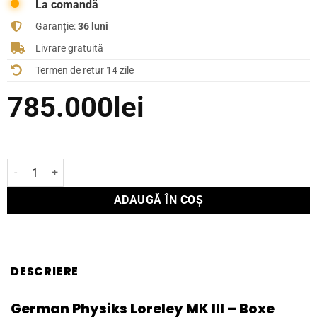
La comandă
Garanție:
36 luni
Livrare gratuită
Termen de retur 14 zile
785.000
lei
Cantitate Boxe de podea German Physiks Loreley Mk III
ADAUGĂ ÎN COȘ
DESCRIERE
German Physiks Loreley MK III – Boxe