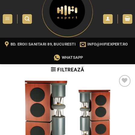
Skip
to
content
BD. EROII SANITARI 89, BUCURESTI
INFO@HIFIEXPERT.RO
WHATSAPP
FILTREAZĂ
WISHLIST