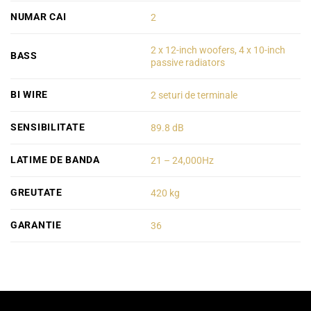
NUMAR CAI
2
2 x 12-inch woofers, 4 x 10-inch
BASS
passive radiators
BI WIRE
2 seturi de terminale
SENSIBILITATE
89.8 dB
LATIME DE BANDA
21 – 24,000Hz
GREUTATE
420 kg
GARANTIE
36