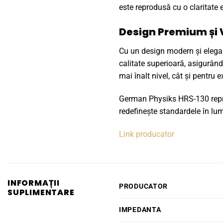
este reprodusă cu o claritate e
Design Premium și V
Cu un design modern și elegan
calitate superioară, asigurând
mai înalt nivel, cât și pentru 
German Physiks HRS-130 reprez
redefinește standardele în lu
Link producator
INFORMAȚII
PRODUCATOR
SUPLIMENTARE
IMPEDANTA