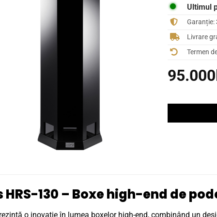
Ultimul 
Garanție:
Livrare gr
Termen de 
95.000
 HRS-130 – Boxe high-end de pod
zintă o inovație în lumea boxelor high-end, combinând un desi