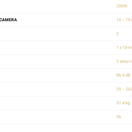
200W
 CAMERA
10 – 75
2
1 x 10-i
2 seturi
86.9 dB
29 – 24
37.4 kg
36