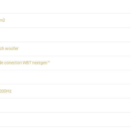
 m2
nch woofer
 de conectori WBT nextgen™
,000Hz