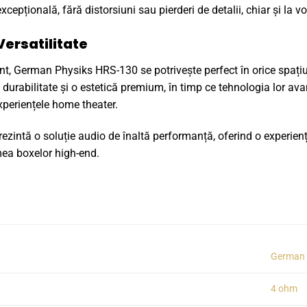
xcepțională, fără distorsiuni sau pierderi de detalii, chiar și la v
ersatilitate
t, German Physiks HRS-130 se potrivește perfect în orice spațiu 
 durabilitate și o estetică premium, în timp ce tehnologia lor av
experiențele home theater.
intă o soluție audio de înaltă performanță, oferind o experiență
mea boxelor high-end.
German 
4 ohm