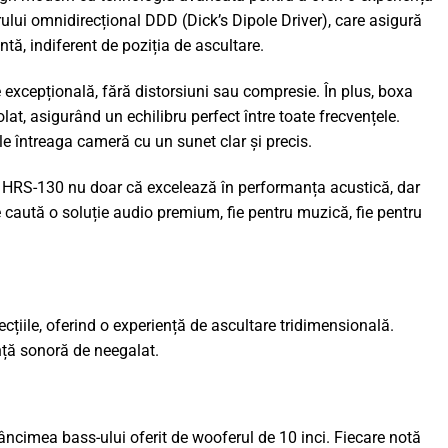
ului omnidirecțional DDD (Dick’s Dipole Driver), care asigură
tă, indiferent de poziția de ascultare.
e excepțională, fără distorsiuni sau compresie. În plus, boxa
lat, asigurând un echilibru perfect între toate frecvențele.
e întreaga cameră cu un sunet clar și precis.
l. HRS-130 nu doar că excelează în performanța acustică, dar
 caută o soluție audio premium, fie pentru muzică, fie pentru
țiile, oferind o experiență de ascultare tridimensională.
anță sonoră de neegalat.
âncimea bass-ului oferit de wooferul de 10 inci. Fiecare notă