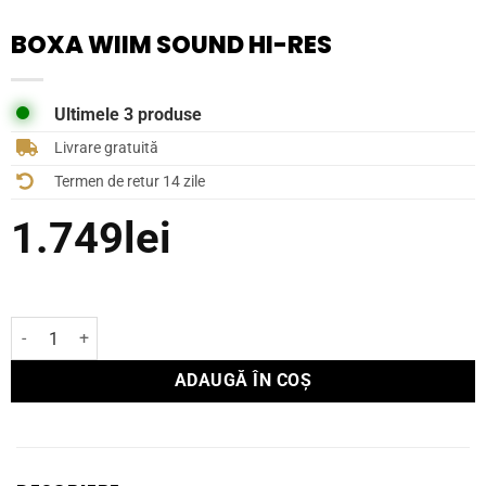
BOXA WIIM SOUND HI-RES
Ultimele 3 produse
Livrare gratuită
Termen de retur 14 zile
1.749
lei
Cantitate Boxa Wiim Sound Hi-Res
ADAUGĂ ÎN COȘ