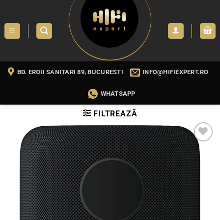
Skip
to
content
BD. EROII SANITARI 89, BUCURESTI
INFO@HIFIEXPERT.RO
WHATSAPP
FILTREAZĂ
WISHLIST