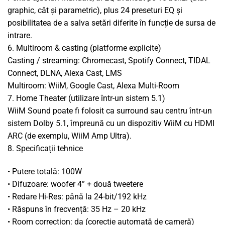
graphic, cât și parametric), plus 24 preseturi EQ și
posibilitatea de a salva setări diferite în funcție de sursa de
intrare.
6. Multiroom & casting (platforme explicite)
Casting / streaming: Chromecast, Spotify Connect, TIDAL
Connect, DLNA, Alexa Cast, LMS
Multiroom: WiiM, Google Cast, Alexa Multi-Room
7. Home Theater (utilizare într-un sistem 5.1)
WiiM Sound poate fi folosit ca surround sau centru într-un
sistem Dolby 5.1, împreună cu un dispozitiv WiiM cu HDMI
ARC (de exemplu, WiiM Amp Ultra).
8. Specificații tehnice
• Putere totală: 100W
• Difuzoare: woofer 4” + două tweetere
• Redare Hi-Res: până la 24-bit/192 kHz
• Răspuns în frecvență: 35 Hz – 20 kHz
• Room correction: da (corecție automată de cameră)