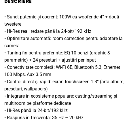
DESCRIERE
• Sunet puternic și coerent: 100W cu woofer de 4” + două
tweetere
• Hi-Res real: redare până la 24-bit/192 kHz
• Optimizare automată: room correction pentru adaptare la
cameră
• Tuning fin pentru preferințe: EQ 10 benzi (graphic &
parametric) + 24 preseturi + ajustări per input
• Conectivitate completă: Wi-Fi 6E, Bluetooth 5.3, Ethernet
100 Mbps, Aux 3.5 mm
• Control direct și rapid: ecran touchscreen 1.8” (artă album,
preseturi, wallpapers)
• Integrare în ecosisteme populare: casting/streaming și
multiroom pe platforme dedicate
• Hi-Res până la 24-bit/192 kHz
• Răspuns în frecvență: 35 Hz – 20 kHz