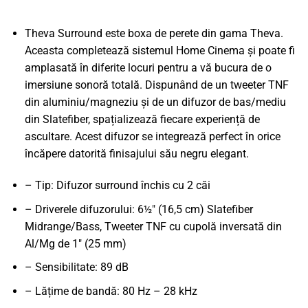
Theva Surround este boxa de perete din gama Theva.
Aceasta completează sistemul Home Cinema și poate fi
amplasată în diferite locuri pentru a vă bucura de o
imersiune sonoră totală. Dispunând de un tweeter TNF
din aluminiu/magneziu și de un difuzor de bas/mediu
din Slatefiber, spațializează fiecare experiență de
ascultare. Acest difuzor se integrează perfect în orice
încăpere datorită finisajului său negru elegant.
– Tip: Difuzor surround închis cu 2 căi
– Driverele difuzorului: 6½" (16,5 cm) Slatefiber
Midrange/Bass, Tweeter TNF cu cupolă inversată din
Al/Mg de 1" (25 mm)
– Sensibilitate: 89 dB
– Lățime de bandă: 80 Hz – 28 kHz