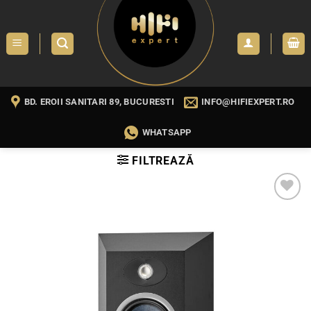
Skip
to
content
BD. EROII SANITARI 89, BUCURESTI
INFO@HIFIEXPERT.RO
WHATSAPP
FILTREAZĂ
WISHLIST