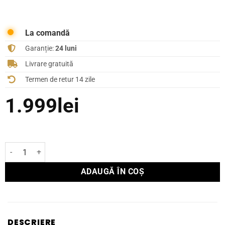
La comandă
Garanție:
24 luni
Livrare gratuită
Termen de retur 14 zile
1.999
lei
Cantitate Boxă Focal Surround THEVA SURROUND
ADAUGĂ ÎN COȘ
DESCRIERE