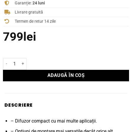
Garanție:
24 luni
Livrare gratuită
Termen de retur 14 zile
799
lei
Cantitate Boxă Polk Audio Surround OWM3
ADAUGĂ ÎN COȘ
DESCRIERE
– Difuzor compact cu mai multe aplicații.
– Opțiuni de montare mai versatile decât orice alt