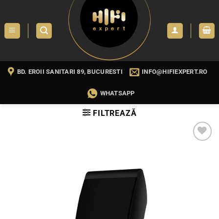
Skip
to
content
BD. EROII SANITARI 89, BUCURESTI
INFO@HIFIEXPERT.RO
WHATSAPP
FILTREAZĂ
WISHLIST