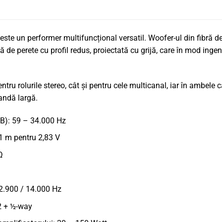
 un performer multifuncțional versatil. Woofer-ul din fibră de 
să de perete cu profil redus, proiectată cu grijă, care în mod inge
tru rolurile stereo, cât și pentru cele multicanal, iar în ambele
andă largă.
B): 59 – 34.000 Hz
 1 m pentru 2,83 V
Ω
 2.900 / 14.000 Hz
 2 + ½-way