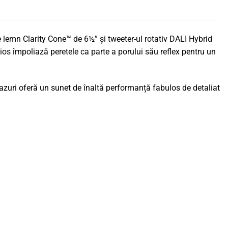
lemn Clarity Cone™ de 6½” și tweeter-ul rotativ DALI Hybrid
nios împoliază peretele ca parte a porului său reflex pentru un
 cazuri oferă un sunet de înaltă performanță fabulos de detaliat