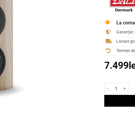
La com
Garanție:
Livrare gr
Termen de 
7.499
l
Cantitate Boxă