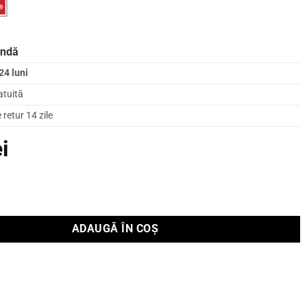
andă
24 luni
atuită
retur 14 zile
ei
 OnWall Dali RUBIKORE ON-WALL Nuc
ADAUGĂ ÎN COȘ