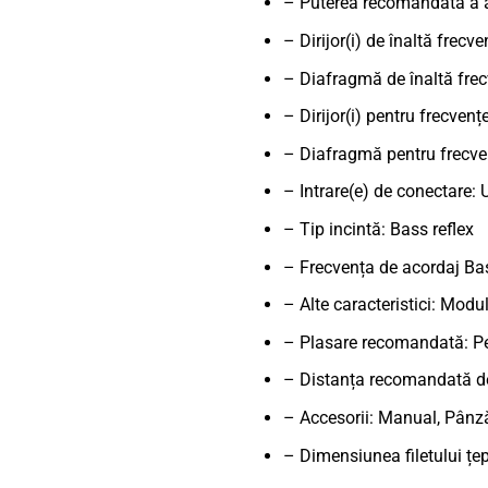
– Puterea recomandată a a
– Dirijor(i) de înaltă fre
– Diafragmă de înaltă frec
– Dirijor(i) pentru frecven
– Diafragmă pentru frecven
– Intrare(e) de conectare: U
– Tip incintă: Bass reflex
– Frecvența de acordaj Bas
– Alte caracteristici: Modul
– Plasare recomandată: Pe 
– Distanța recomandată de 
– Accesorii: Manual, Pânză 
– Dimensiunea filetului țe