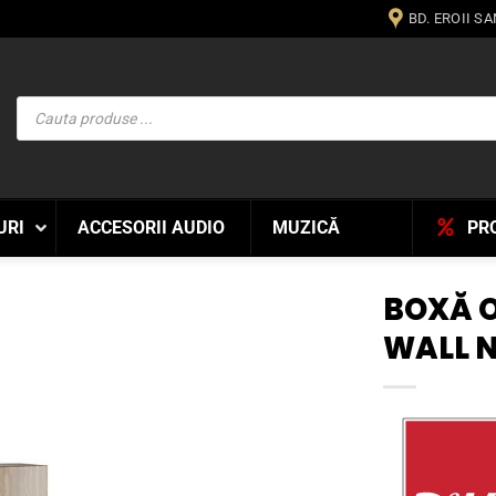
BD. EROII S
Products
search
URI
ACCESORII AUDIO
MUZICĂ
PR
BOXĂ O
WALL 
WISHLIST