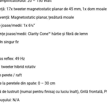
mplificatorului: 20 – 150 Watt
cvență: 17x tweeter magnetostatic planar de 45 mm, 1x dom moal
vență: Magnetostatic planar, țesătură moale
țe joase/medii: 1x 6½”
țe joase/medii: Clarity Cone™ hârtie și fibră de lemn
n singur fir
s reflex: 49 Hz
 tweeter hibrid rotativ
perete / raft
la peretele din spate: 0 – 30 cm
de lustruit (numai pentru finisaj cu luciu înalt), Grilă frontală, 
pușului: N/A