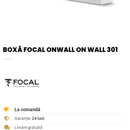
BOXĂ FOCAL ONWALL ON WALL 301
La comandă
Garanție:
24 luni
Livrare gratuită