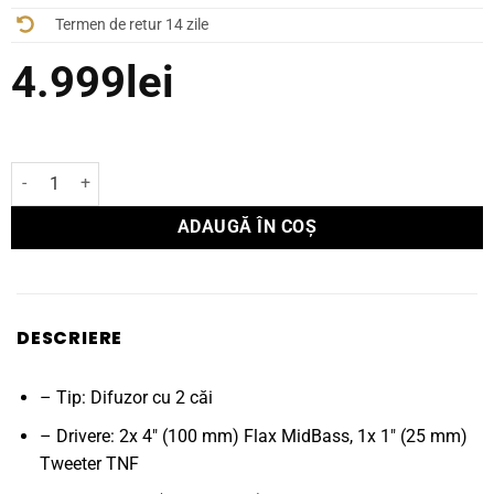
Termen de retur 14 zile
4.999
lei
Cantitate Boxă Focal OnWall ON WALL 301
ADAUGĂ ÎN COȘ
DESCRIERE
– Tip: Difuzor cu 2 căi
– Drivere: 2x 4" (100 mm) Flax MidBass, 1x 1" (25 mm)
Tweeter TNF