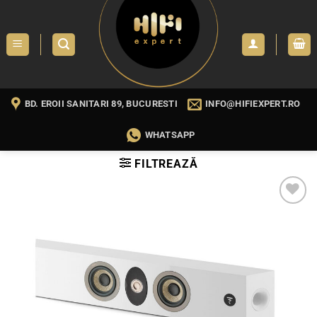
Skip
to
content
BD. EROII SANITARI 89, BUCURESTI
INFO@HIFIEXPERT.RO
WHATSAPP
FILTREAZĂ
WISHLIST