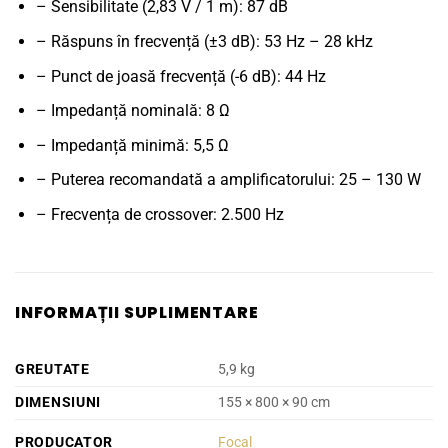
– Sensibilitate (2,83 V / 1 m): 87 dB
– Răspuns în frecvență (±3 dB): 53 Hz – 28 kHz
– Punct de joasă frecvență (-6 dB): 44 Hz
– Impedanță nominală: 8 Ω
– Impedanță minimă: 5,5 Ω
– Puterea recomandată a amplificatorului: 25 – 130 W
– Frecvența de crossover: 2.500 Hz
INFORMAȚII SUPLIMENTARE
GREUTATE
5,9 kg
DIMENSIUNI
155 × 800 × 90 cm
PRODUCATOR
Focal