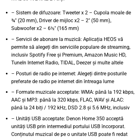
– Sistem de difuzoare: Tweeter x 2 – Cupola moale de
¾" (20 mm), Driver de mijloc x2 – 2" (50 mm),
Subwoofer x2 – 6½" (165 mm)
– Servicii de abonare la muzică: Aplicația HEOS vă
permite să alegeți din serviciile populare de streaming,
inclusiv Spotify Free și Premium, Amazon Music HD,
TuneIn Internet Radio, TIDAL, Deezer și multe altele
– Posturi de radio pe internet: Alegeți dintre posturile
preferate de radio pe internet din întreaga lume
– Formate muzicale acceptate: WMA: până la 192 kbps,
AAC și MP3: până la 320 kbps, FLAC, WAV și ALAC:
până la 24 biți / 192 kHz, DSD 2.8 și 5.6 MHz, inclusiv
– Unități USB acceptate: Denon Home 350 acceptă
unități USB prin intermediul portului USB încorporat.
Conținutul muzical de pe o unitate USB poate fi redat