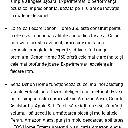
simplă atingere ușoară. Experimentați o performanță
acustică impresionantă, bazată pe 110 ani de inovație
în materie de sunet.
La fel ca fiecare Denon, Home 350 este construit pentru
a oferi cea mai bună calitate audio din clasa sa. Cu un
hardware acustic avansat, procesare digitală a
semnalelor reglate de experți și drivere full-range
premium, Denon Home 350 oferă cele mai clare înalte și
cele mai profunde joase. Experimentați excelența în
fiecare ritm.
Seria Denon Home funcționează cu cei mai noi asistenți
vocali. Folosiți un difuzor inteligent sau telefonul dvs. și
pur și simplu rostiți comenzile cu Amazon Alexa, Google
Assistant și Apple Siri. Cereți să redați muzică, să măriți
volumul, să treceți la următoarea piesă și multe altele.
Pentru Amazon Alexa, pur și simplu descărcați abilitatea
HEOS Home Entertainment din aplicația Amazon Alexa