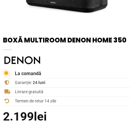
BOXĂ MULTIROOM DENON HOME 350
La comandă
Garanție:
24 luni
Livrare gratuită
Termen de retur 14 zile
2.199
lei