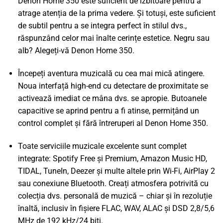
Denon Home 350 este suficient de izbitoare pentru a
atrage atenția de la prima vedere. Și totuși, este suficient
de subtil pentru a se integra perfect în stilul dvs.,
răspunzând celor mai înalte cerințe estetice. Negru sau
alb? Alegeți-vă Denon Home 350.
Începeți aventura muzicală cu cea mai mică atingere.
Noua interfață high-end cu detectare de proximitate se
activează imediat ce mâna dvs. se apropie. Butoanele
capacitive se aprind pentru a fi atinse, permițând un
control complet și fără întreruperi al Denon Home 350.
Toate serviciile muzicale excelente sunt complet
integrate: Spotify Free și Premium, Amazon Music HD,
TIDAL, TuneIn, Deezer și multe altele prin Wi-Fi, AirPlay 2
sau conexiune Bluetooth. Creați atmosfera potrivită cu
colecția dvs. personală de muzică – chiar și în rezoluție
înaltă, inclusiv în fișiere FLAC, WAV, ALAC și DSD 2,8/5,6
MHz de 192 kHz/24 biți.