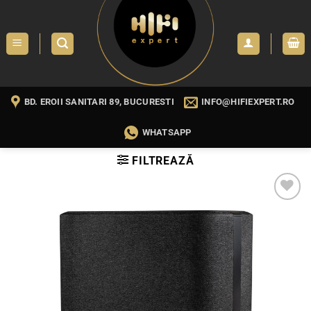
Skip
to
content
BD. EROII SANITARI 89, BUCURESTI
INFO@HIFIEXPERT.RO
WHATSAPP
FILTREAZĂ
WISHLIST