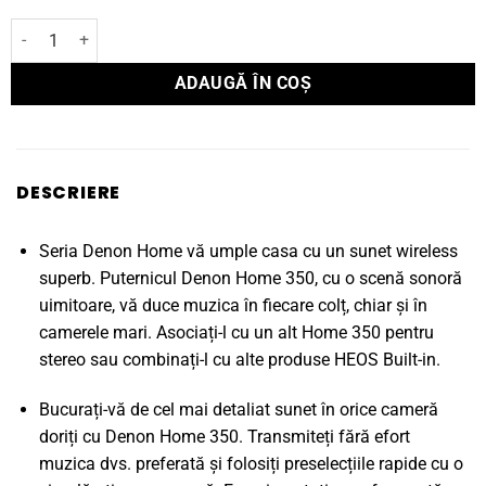
Cantitate Boxă Multiroom DENON HOME 350
ADAUGĂ ÎN COȘ
DESCRIERE
Seria Denon Home vă umple casa cu un sunet wireless
superb. Puternicul Denon Home 350, cu o scenă sonoră
uimitoare, vă duce muzica în fiecare colț, chiar și în
camerele mari. Asociați-l cu un alt Home 350 pentru
stereo sau combinați-l cu alte produse HEOS Built-in.
Bucurați-vă de cel mai detaliat sunet în orice cameră
doriți cu Denon Home 350. Transmiteți fără efort
muzica dvs. preferată și folosiți preselecțiile rapide cu o