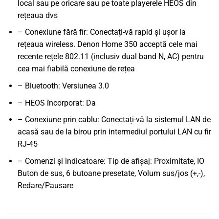
local sau pe oricare sau pe toate playerele HEOS din
rețeaua dvs
– Conexiune fără fir: Conectați-vă rapid și ușor la
rețeaua wireless. Denon Home 350 acceptă cele mai
recente rețele 802.11 (inclusiv dual band N, AC) pentru
cea mai fiabilă conexiune de rețea
– Bluetooth: Versiunea 3.0
– HEOS încorporat: Da
– Conexiune prin cablu: Conectați-vă la sistemul LAN de
acasă sau de la birou prin intermediul portului LAN cu fir
RJ-45
– Comenzi și indicatoare: Tip de afișaj: Proximitate, IO
Buton de sus, 6 butoane presetate, Volum sus/jos (+,-),
Redare/Pausare