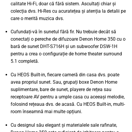
calitate Hi-Fi, doar că fără sistem. Ascultați chiar și
colecția dvs. Hi-Res cu acuratețea și atenția la detalii pe
care o merită muzica dvs.
Cufundați-vă în sunetul fără fir. Nu trebuie decât să
conectați o pereche de difuzoare Denon Home 350 cu o
bară de sunet DHT-S716H și un subwoofer DSW-1H
pentru a crea o configurație de home theater surround
5.1 completă.
Cu HEOS Built-in, fiecare cameră din casa dvs. poate
avea propriul sunet. Sau, grupați boxe Denon Home
suplimentare, bare de sunet, playere de rețea sau
receptoare AV pentru a umple casa cu aceeași melodie,
folosind rețeaua dvs. de acasă. Cu HEOS Built-in, multi-
room înseamnă mai multe opțiuni.
Cu designul său elegant și materialele sale rafinate,