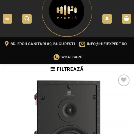
Skip
to
content
BD. EROII SANITARI 89, BUCURESTI
INFO@HIFIEXPERT.RO
WHATSAPP
FILTREAZĂ
WISHLIST