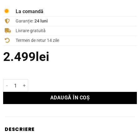
La comandă
Garanție:
24 luni
Livrare gratuită
Termen de retur 14 zile
2.499
lei
Cantitate Boxă InWall Dali PHANTOM H-80 R
ADAUGĂ ÎN COȘ
DESCRIERE