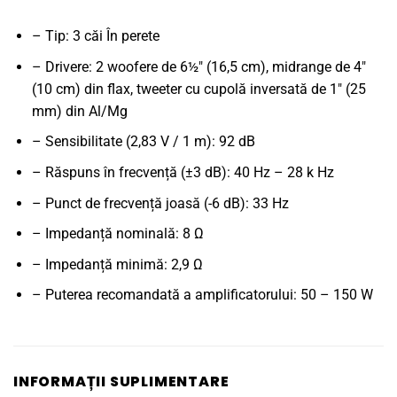
– Tip: 3 căi În perete
– Drivere: 2 woofere de 6½" (16,5 cm), midrange de 4"
(10 cm) din flax, tweeter cu cupolă inversată de 1" (25
mm) din Al/Mg
– Sensibilitate (2,83 V / 1 m): 92 dB
– Răspuns în frecvență (±3 dB): 40 Hz – 28 k Hz
– Punct de frecvență joasă (-6 dB): 33 Hz
– Impedanță nominală: 8 Ω
– Impedanță minimă: 2,9 Ω
– Puterea recomandată a amplificatorului: 50 – 150 W
INFORMAȚII SUPLIMENTARE