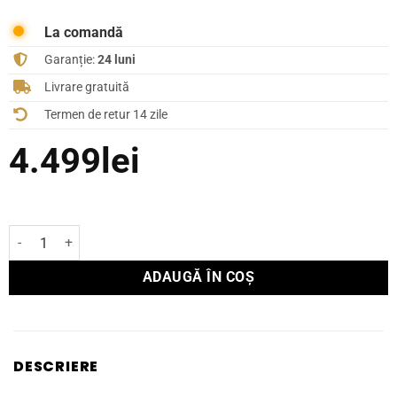
La comandă
Garanție:
24 luni
Livrare gratuită
Termen de retur 14 zile
4.499
lei
Cantitate Boxă Focal InWall 300 IW 6 LCR
ADAUGĂ ÎN COȘ
DESCRIERE