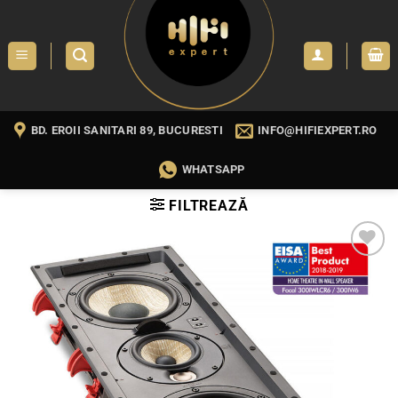
Skip
to
content
BD. EROII SANITARI 89, BUCURESTI
INFO@HIFIEXPERT.RO
WHATSAPP
FILTREAZĂ
WISHLIST