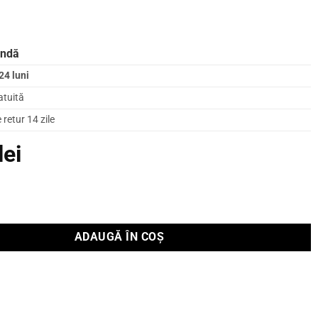
andă
24 luni
atuită
retur 14 zile
lei
 Focal de Raft SOPRA N°1 WOOD
ADAUGĂ ÎN COȘ