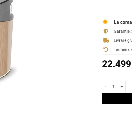
La com
Garanție:
Livrare gr
Termen de 
22.499
Cantitate Boxă