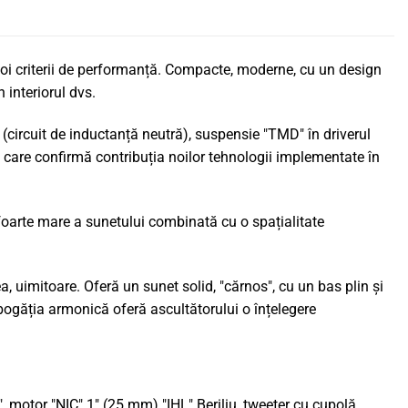
i criterii de performanță. Compacte, moderne, cu un design
 interiorul dvs.
(circuit de inductanță neutră), suspensie "TMD" în driverul
 care confirmă contribuția noilor tehnologii implementate în
e foarte mare a sunetului combinată cu o spațialitate
 uimitoare. Oferă un sunet solid, "cărnos", cu un bas plin și
i bogăția armonică oferă ascultătorului o înțelegere
 motor "NIC" 1" (25 mm) "IHL" Beriliu, tweeter cu cupolă