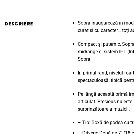
Sopra inaugurează în mod c
DESCRIERE
curat și cu caracter… toți a
Compact și puternic, Sopra 
midrange și sistem IHL (In
Sopra.
În primul rând, nivelul foa
spectaculoasă, tipică pentr
Pe lângă această primă impr
articulat. Precious nu este 
surprinzătoare a muzicii.
– Tip: Boxă de podea cu tre
– Drivere: Două de 7" (18 