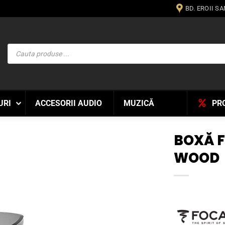
BD. EROII S
Products
search
URI
ACCESORII AUDIO
MUZICĂ
PR
BOXĂ F
WOOD
WISHLIST