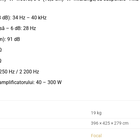
3 dB): 34 Hz – 40 kHz
să – 6 dB: 28 Hz
 m): 91 dB
Ω
Ω
 250 Hz / 2 200 Hz
mplificatorului: 40 – 300 W
19 kg
396 × 425 × 279 cm
Focal