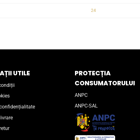
24
ȚII UTILE
PROTECȚIA
CONSUMATORULUI
ondiții
ANPC
okies
ANPC-SAL
confidențialitate
livrare
retur