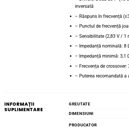
inversată
– Răspuns în frecvență (±
– Punctul de frecvență joa
– Sensibilitate (2,83 V / 1
– Impedanță nominală: 8 
– Impedanță minimă: 3,1 
– Frecvența de crossover:
– Puterea recomandată a a
INFORMAȚII
GREUTATE
SUPLIMENTARE
DIMENSIUNI
PRODUCATOR