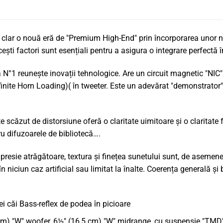
lar o nouă eră de "Premium High-End" prin încorporarea unor no
cești factori sunt esențiali pentru a asigura o integrare perfectă în
N°1 reunește inovații tehnologice. Are un circuit magnetic "NIC" 
finite Horn Loading)( în tweeter. Este un adevărat "demonstrator"
rte scăzut de distorsiune oferă o claritate uimitoare și o claritat
u difuzoarele de bibliotecă….
esie atrăgătoare, textura și finețea sunetului sunt, de asemenea,
în niciun caz artificial sau limitat la înalte. Coerența generală ș
i căi Bass-reflex de podea în picioare
cm) "W" woofer, 6½" (16,5 cm) "W" midrange, cu suspensie "TMD",