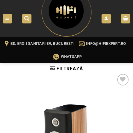
Skip
to
content
BD. EROII SANITARI 89, BUCURESTI
INFO@HIFIEXPERT.RO
WHATSAPP
FILTREAZĂ
WISHLIST