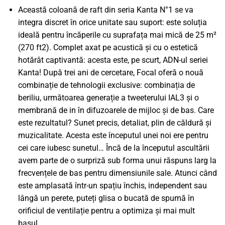
Această coloană de raft din seria Kanta N°1 se va
integra discret în orice unitate sau suport: este soluția
ideală pentru încăperile cu suprafața mai mică de 25 m²
(270 ft2). Complet axat pe acustică și cu o estetică
hotărât captivantă: acesta este, pe scurt, ADN-ul seriei
Kanta! După trei ani de cercetare, Focal oferă o nouă
combinație de tehnologii exclusive: combinația de
beriliu, următoarea generație a tweeterului IAL3 și o
membrană de in în difuzoarele de mijloc și de bas. Care
este rezultatul? Sunet precis, detaliat, plin de căldură și
muzicalitate. Acesta este începutul unei noi ere pentru
cei care iubesc sunetul… Încă de la începutul ascultării
avem parte de o surpriză sub forma unui răspuns larg la
frecvențele de bas pentru dimensiunile sale. Atunci când
este amplasată într-un spațiu închis, independent sau
lângă un perete, puteți glisa o bucată de spumă în
orificiul de ventilație pentru a optimiza și mai mult
basul.