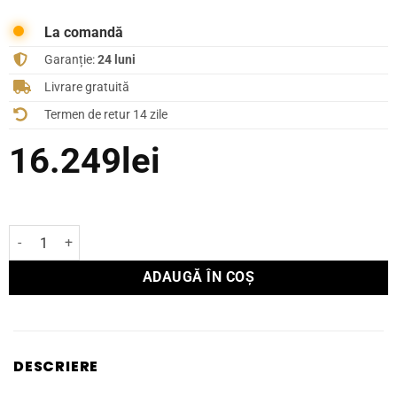
La comandă
Garanție:
24 luni
Livrare gratuită
Termen de retur 14 zile
16.249
lei
Cantitate Boxă Focal de Raft KANTA N°1
ADAUGĂ ÎN COȘ
DESCRIERE