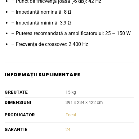
– Punct de frecvență joasă (-6 dB): 42 Hz
– Impedanță nominală: 8 Ω
– Impedanță minimă: 3,9 Ω
– Puterea recomandată a amplificatorului: 25 – 150 W
– Frecvența de crossover: 2.400 Hz
INFORMAȚII SUPLIMENTARE
GREUTATE
15 kg
DIMENSIUNI
391 × 234 × 422 cm
PRODUCATOR
Focal
GARANTIE
24