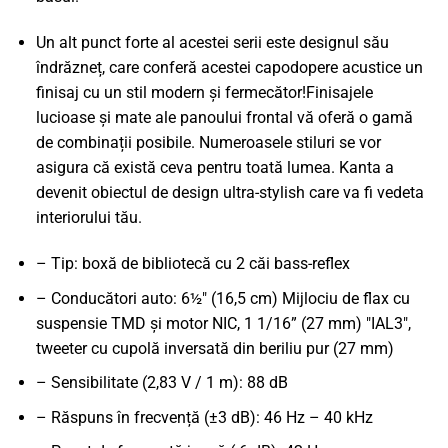
Un alt punct forte al acestei serii este designul său
îndrăzneț, care conferă acestei capodopere acustice un
finisaj cu un stil modern și fermecător!Finisajele
lucioase și mate ale panoului frontal vă oferă o gamă
de combinații posibile. Numeroasele stiluri se vor
asigura că există ceva pentru toată lumea. Kanta a
devenit obiectul de design ultra-stylish care va fi vedeta
interiorului tău.
– Tip: boxă de bibliotecă cu 2 căi bass-reflex
– Conducători auto: 6½" (16,5 cm) Mijlociu de flax cu
suspensie TMD și motor NIC, 1 1/16” (27 mm) "IAL3",
tweeter cu cupolă inversată din beriliu pur (27 mm)
– Sensibilitate (2,83 V / 1 m): 88 dB
– Răspuns în frecvență (±3 dB): 46 Hz – 40 kHz