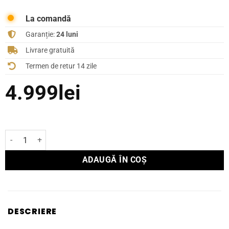
La comandă
Garanție:
24 luni
Livrare gratuită
Termen de retur 14 zile
4.999
lei
Cantitate Boxă Focal de podea THEVA N°3-D
ADAUGĂ ÎN COȘ
DESCRIERE