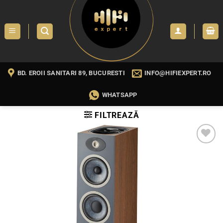
Skip
to
content
BD. EROII SANITARI 89, BUCURESTI
INFO@HIFIEXPERT.RO
WHATSAPP
FILTREAZĂ
WISHLIST