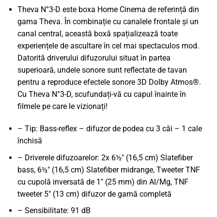
Theva N°3-D este boxa Home Cinema de referință din
gama Theva. În combinație cu canalele frontale și un
canal central, această boxă spațializează toate
experiențele de ascultare în cel mai spectaculos mod.
Datorită driverului difuzorului situat în partea
superioară, undele sonore sunt reflectate de tavan
pentru a reproduce efectele sonore 3D Dolby Atmos®.
Cu Theva N°3-D, scufundați-vă cu capul înainte în
filmele pe care le vizionați!
– Tip: Bass-reflex – difuzor de podea cu 3 căi – 1 cale
închisă
– Driverele difuzoarelor: 2x 6½" (16,5 cm) Slatefiber
bass, 6½" (16,5 cm) Slatefiber midrange, Tweeter TNF
cu cupolă inversată de 1" (25 mm) din Al/Mg, TNF
tweeter 5" (13 cm) difuzor de gamă completă
– Sensibilitate: 91 dB