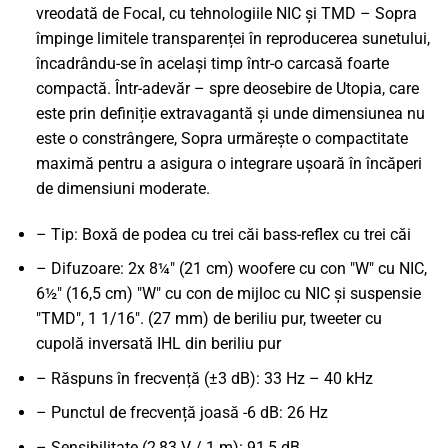
vreodată de Focal, cu tehnologiile NIC și TMD – Sopra
împinge limitele transparenței în reproducerea sunetului,
încadrându-se în același timp într-o carcasă foarte
compactă. Într-adevăr – spre deosebire de Utopia, care
este prin definiție extravagantă și unde dimensiunea nu
este o constrângere, Sopra urmărește o compactitate
maximă pentru a asigura o integrare ușoară în încăperi
de dimensiuni moderate.
– Tip: Boxă de podea cu trei căi bass-reflex cu trei căi
– Difuzoare: 2x 8¼" (21 cm) woofere cu con "W" cu NIC,
6½" (16,5 cm) "W" cu con de mijloc cu NIC și suspensie
"TMD", 1 1/16". (27 mm) de beriliu pur, tweeter cu
cupolă inversată IHL din beriliu pur
– Răspuns în frecvență (±3 dB): 33 Hz – 40 kHz
– Punctul de frecvență joasă -6 dB: 26 Hz
– Sensibilitate (2,83 V / 1 m): 91,5 dB