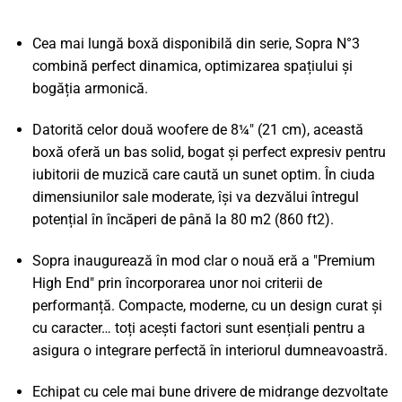
Cea mai lungă boxă disponibilă din serie, Sopra N°3
combină perfect dinamica, optimizarea spațiului și
bogăția armonică.
Datorită celor două woofere de 8¼″ (21 cm), această
boxă oferă un bas solid, bogat și perfect expresiv pentru
iubitorii de muzică care caută un sunet optim. În ciuda
dimensiunilor sale moderate, își va dezvălui întregul
potențial în încăperi de până la 80 m2 (860 ft2).
Sopra inaugurează în mod clar o nouă eră a "Premium
High End" prin încorporarea unor noi criterii de
performanță. Compacte, moderne, cu un design curat și
cu caracter… toți acești factori sunt esențiali pentru a
asigura o integrare perfectă în interiorul dumneavoastră.
Echipat cu cele mai bune drivere de midrange dezvoltate