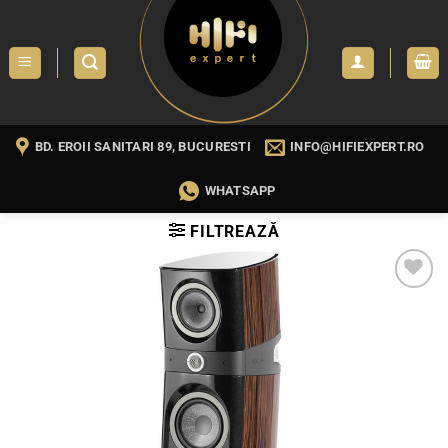
Skip
to
content
BD. EROII SANITARI 89, BUCURESTI
INFO@HIFIEXPERT.RO
WHATSAPP
FILTREAZĂ
WISHLIST