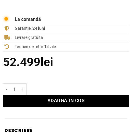
La comandă
Garanție:
24 luni
Livrare gratuită
Termen de retur 14 zile
52.499
lei
Cantitate Boxă Focal de podea SOPRA N°3 WOOD
ADAUGĂ ÎN COȘ
DESCRIERE