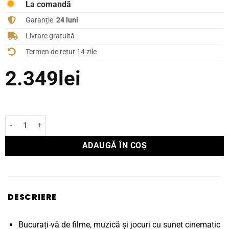
La comandă
Garanție:
24 luni
Livrare gratuită
Termen de retur 14 zile
2.349
lei
Cantitate Boxă Polk Audio de podea Signature Elite ES60
ADAUGĂ ÎN COȘ
DESCRIERE
Bucurați-vă de filme, muzică și jocuri cu sunet cinematic