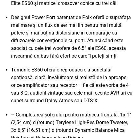
Elite ES60 și matricei crossover conice cu trei căi.
Designul Power Port patentat de Polk oferă o suprafață
mai mare și un flux de aer mai lin pentru mai multă
putere și mai puțină distorsiune în comparație cu
difuzoarele convenționale cu porți. Atunci când este
asociat cu cele trei woofere de 6,5” ale ES60, aceasta
înseamnă un bas fără efort pe care îl puteți simți.
Turnurile ES60 oferă o reproducere a sunetului
spațioasă, clară, învăluitoare și realistă de la aproape
orice amplificator sau receptor – fie că este vorba de 4
sau 8 Ω, audiofil vintage sau cele mai recente AVR-uri cu
sunet surround Dolby Atmos sau DTS:X.
– Completarea șoferului pentru matricea frontală: 1x 1"
(2,54 cm) d (rotund) Terylene High-Res Dome Tweeter,
3x 6,5" (16.51 cm) d (rotund) Dynamic Balance Mica
Reinforced Polypropylene Drivers