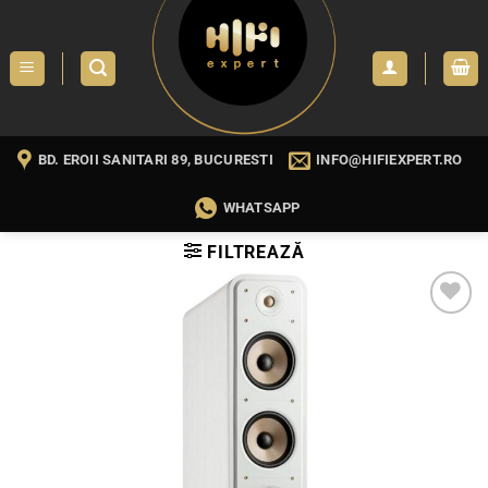
Skip
to
content
BD. EROII SANITARI 89, BUCURESTI
INFO@HIFIEXPERT.RO
WHATSAPP
FILTREAZĂ
WISHLIST