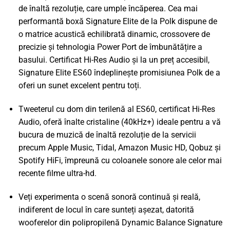
de înaltă rezoluție, care umple încăperea. Cea mai
performantă boxă Signature Elite de la Polk dispune de
o matrice acustică echilibrată dinamic, crossovere de
precizie și tehnologia Power Port de îmbunătățire a
basului. Certificat Hi-Res Audio și la un preț accesibil,
Signature Elite ES60 îndeplinește promisiunea Polk de a
oferi un sunet excelent pentru toți.
Tweeterul cu dom din terilenă al ES60, certificat Hi-Res
Audio, oferă înalte cristaline (40kHz+) ideale pentru a vă
bucura de muzică de înaltă rezoluție de la servicii
precum Apple Music, Tidal, Amazon Music HD, Qobuz și
Spotify HiFi, împreună cu coloanele sonore ale celor mai
recente filme ultra-hd.
Veți experimenta o scenă sonoră continuă și reală,
indiferent de locul în care sunteți așezat, datorită
wooferelor din polipropilenă Dynamic Balance Signature