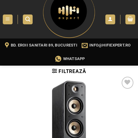
Skip
to
content
BD. EROII SANITARI 89, BUCURESTI
INFO@HIFIEXPERT.RO
WHATSAPP
FILTREAZĂ
WISHLIST