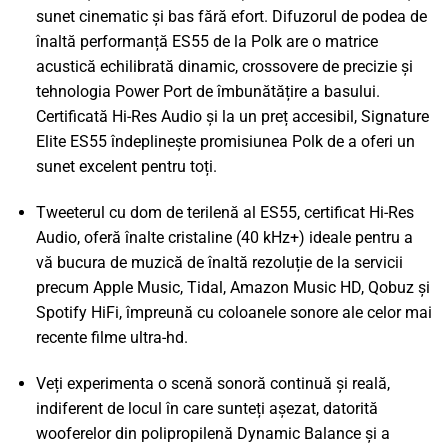
sunet cinematic și bas fără efort. Difuzorul de podea de
înaltă performanță ES55 de la Polk are o matrice
acustică echilibrată dinamic, crossovere de precizie și
tehnologia Power Port de îmbunătățire a basului.
Certificată Hi-Res Audio și la un preț accesibil, Signature
Elite ES55 îndeplinește promisiunea Polk de a oferi un
sunet excelent pentru toți.
Tweeterul cu dom de terilenă al ES55, certificat Hi-Res
Audio, oferă înalte cristaline (40 kHz+) ideale pentru a
vă bucura de muzică de înaltă rezoluție de la servicii
precum Apple Music, Tidal, Amazon Music HD, Qobuz și
Spotify HiFi, împreună cu coloanele sonore ale celor mai
recente filme ultra-hd.
Veți experimenta o scenă sonoră continuă și reală,
indiferent de locul în care sunteți așezat, datorită
wooferelor din polipropilenă Dynamic Balance și a