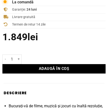
La comandă
Garanție:
24 luni
Livrare gratuită
Termen de retur 14 zile
1.849
lei
Cantitate Boxă Polk Audio de podea Signature Elite ES55
ADAUGĂ ÎN COȘ
DESCRIERE
Bucurați-vă de filme, muzică și jocuri cu înaltă rezoluție,