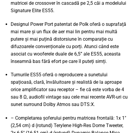
matricei de crossover în cascadă pe 2,5 căi a modelului
Signature Elite ES55.
Designul Power Port patentat de Polk oferă o suprafață
mai mare și un flux de aer mai lin pentru mai multă
putere și mai puțină distorsiune în comparație cu
difuzoarele convenționale cu porți. Atunci când este
asociat cu wooferele duale de 6,5” ale ES55, aceasta
înseamnă bas fără efort pe care îl puteți simți.
Turnurile ES55 oferă o reproducere a sunetului
spațioasă, clară, învăluitoare și realistă de la aproape
orice amplificator sau receptor – fie că este vorba de 4
sau 8 Ω, audiofil vintage sau cele mai recente AVR-uri cu
sunet surround Dolby Atmos sau DTS:X.
– Completarea șoferului pentru matricea frontală: 1x 1"
(2,54 cm) d (rotund) Terylene High-Res Dome Tweeter,
2x 6,5" (16,51 cm) d (rotund) Dynamic Balance Mica