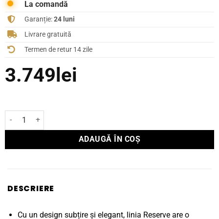
La comandă
Garanție:
24 luni
Livrare gratuită
Termen de retur 14 zile
3.749
lei
Cantitate Boxă Polk Audio de podea RESERVE R500
ADAUGĂ ÎN COȘ
DESCRIERE
Cu un design subțire și elegant, linia Reserve are o