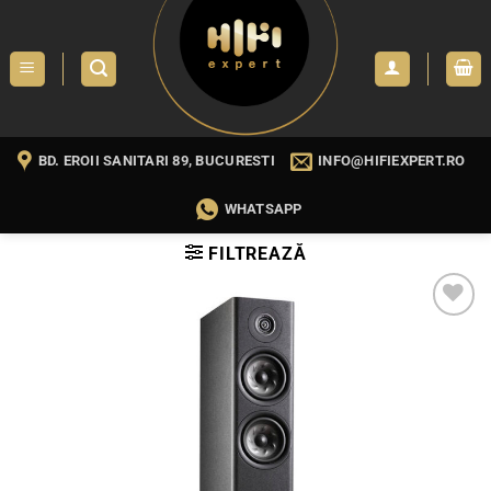
Skip
to
content
BD. EROII SANITARI 89, BUCURESTI
INFO@HIFIEXPERT.RO
WHATSAPP
FILTREAZĂ
WISHLIST