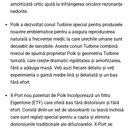
amortizată critic ajută la înfrângerea oricăror rezonanțe
nedorite.
Polk a dezvoltat conul Turbine special pentru produsele
noastre emblematice pentru a asigura reproducerea
naturală a frecvenței medii, la care urechile umane sunt
deosebit de sensibile. Aceste conuri Turbine combină
miezul de spumă proprietar Polk și geometria Turbine
turnată, care crește dramatic rigiditatea și amortizarea,
fără a adăuga masă. Veți auzi fiecare detaliu și veți
experimenta o gamă medie lină și detaliată și un bas
fără efort.
X-Port nou patentat de Polk încorporează un filtru
Eigentone (ETF) care oferă bas fără distorsiuni și fără
efort. Constă dintr-un set de absorbanți cu țeavă închisă
care sunt reglați special pentru a capta și elimina
distorsiunile tradiționale ale difuzoarelor. X-Port se