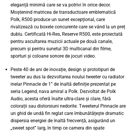
eleganță minimă care se va potrivi în orice decor.
Moștenind matricea de transductoare emblematică
Polk, R500 produce un sunet excepțional, care
rivalizează cu boxele concurente care se vând la un preț
dublu. Certificată Hi-Res, Reserve R500, este proiectată
pentru ascultarea muzicii actuale pe două canale,
precum și pentru sunetul 3D multicanal din filme,
sporturi și coloane sonore de jocuri video.
Peste 40 de ani de inovație, design și prototipuri de
tweeter au dus la dezvoltarea noului tweeter cu radiator
inelar Pinnacle de 1” de înaltă definiție prezentat pe
seria Legend, nava amiral a Polk. Dezvoltat de Polk
Audio, acesta oferă înalte ultra-clare și clare, fără
colorații sau distorsiuni nedorite. Tweeterul Pinnacle are
un ghid de undă fin reglat care îmbunătățește dramatic
dispersia energiei de înaltă frecvență, asigurând un
„sweet spot” larg, în timp ce camera din spate