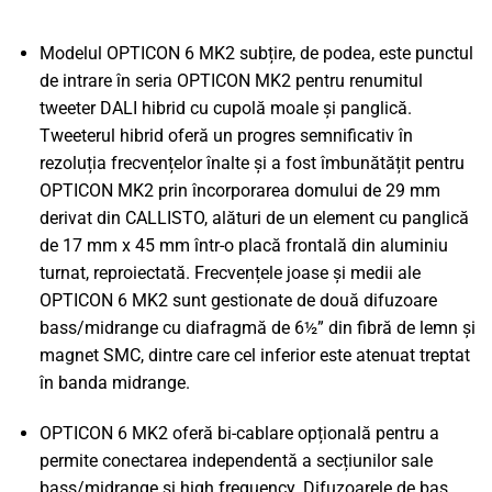
Modelul OPTICON 6 MK2 subțire, de podea, este punctul
de intrare în seria OPTICON MK2 pentru renumitul
tweeter DALI hibrid cu cupolă moale și panglică.
Tweeterul hibrid oferă un progres semnificativ în
rezoluția frecvențelor înalte și a fost îmbunătățit pentru
OPTICON MK2 prin încorporarea domului de 29 mm
derivat din CALLISTO, alături de un element cu panglică
de 17 mm x 45 mm într-o placă frontală din aluminiu
turnat, reproiectată. Frecvențele joase și medii ale
OPTICON 6 MK2 sunt gestionate de două difuzoare
bass/midrange cu diafragmă de 6½” din fibră de lemn și
magnet SMC, dintre care cel inferior este atenuat treptat
în banda midrange.
OPTICON 6 MK2 oferă bi-cablare opțională pentru a
permite conectarea independentă a secțiunilor sale
bass/midrange și high frequency. Difuzoarele de bas