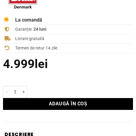
La comandă
Garanție:
24 luni
Livrare gratuită
Termen de retur 14 zile
4.999
lei
Cantitate Boxe de Podea Dali OPTICON 6 MK2 Negre
ADAUGĂ ÎN COȘ
DESCRIERE