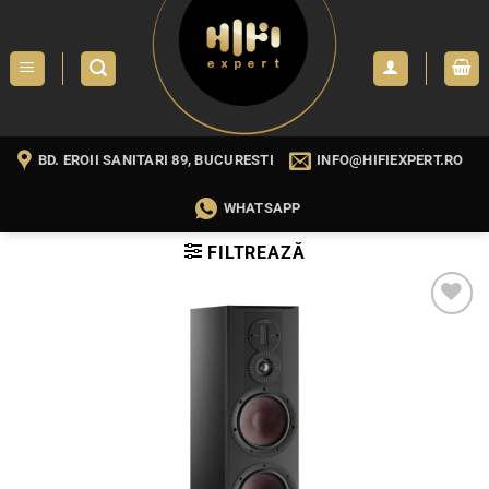
Skip
to
content
BD. EROII SANITARI 89, BUCURESTI
INFO@HIFIEXPERT.RO
WHATSAPP
FILTREAZĂ
WISHLIST