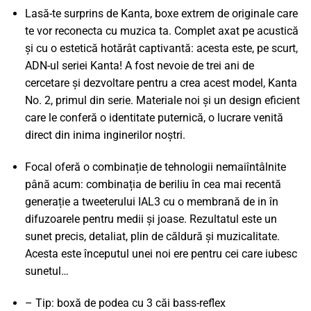
Lasă-te surprins de Kanta, boxe extrem de originale care
te vor reconecta cu muzica ta. Complet axat pe acustică
și cu o estetică hotărât captivantă: acesta este, pe scurt,
ADN-ul seriei Kanta! A fost nevoie de trei ani de
cercetare și dezvoltare pentru a crea acest model, Kanta
No. 2, primul din serie. Materiale noi și un design eficient
care le conferă o identitate puternică, o lucrare venită
direct din inima inginerilor noștri.
Focal oferă o combinație de tehnologii nemaiîntâlnite
până acum: combinația de beriliu în cea mai recentă
generație a tweeterului IAL3 cu o membrană de in în
difuzoarele pentru medii și joase. Rezultatul este un
sunet precis, detaliat, plin de căldură și muzicalitate.
Acesta este începutul unei noi ere pentru cei care iubesc
sunetul…
– Tip: boxă de podea cu 3 căi bass-reflex