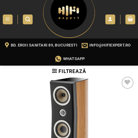
Skip
to
content
BD. EROII SANITARI 89, BUCURESTI
INFO@HIFIEXPERT.RO
WHATSAPP
FILTREAZĂ
WISHLIST