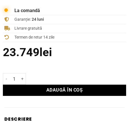
La comandă
Garanție:
24 luni
Livrare gratuită
Termen de retur 14 zile
23.749
lei
Cantitate Boxă Focal de podea KANTA N°2
ADAUGĂ ÎN COȘ
DESCRIERE