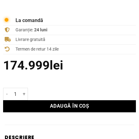
La comandă
Garanție:
24 luni
Livrare gratuită
Termen de retur 14 zile
174.999
lei
Cantitate Boxă de podea Focal MAESTRO UTOPIA EVO WOOD
ADAUGĂ ÎN COȘ
DESCRIERE