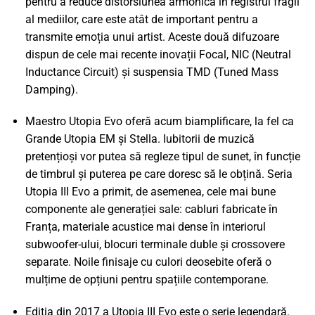
pentru a reduce distorsiunea armonică în registrul fragil
al mediilor, care este atât de important pentru a
transmite emoția unui artist. Aceste două difuzoare
dispun de cele mai recente inovații Focal, NIC (Neutral
Inductance Circuit) și suspensia TMD (Tuned Mass
Damping).
Maestro Utopia Evo oferă acum biamplificare, la fel ca
Grande Utopia EM și Stella. Iubitorii de muzică
pretențioși vor putea să regleze tipul de sunet, în funcție
de timbrul și puterea pe care doresc să le obțină. Seria
Utopia III Evo a primit, de asemenea, cele mai bune
componente ale generației sale: cabluri fabricate în
Franța, materiale acustice mai dense în interiorul
subwoofer-ului, blocuri terminale duble și crossovere
separate. Noile finisaje cu culori deosebite oferă o
mulțime de opțiuni pentru spațiile contemporane.
Ediția din 2017 a Utopia III Evo este o serie legendară.