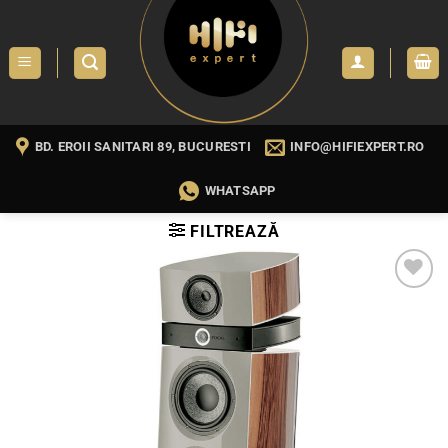
Skip
to
content
BD. EROII SANITARI 89, BUCURESTI
INFO@HIFIEXPERT.RO
WHATSAPP
FILTREAZĂ
WISHLIST