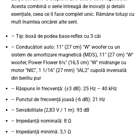
Acesta combină o serie întreagă de inovații și detalii
esențiale, ceea ce îl face complet unic. Rămâne totuși cu
mult înaintea oricărei alte serii.
– Tip: boxă de podea bass-reflex cu 3 căi
– Conducători auto: 11" (27 cm) "W" woofer cu un
sistem de amortizare magnetică (MDS), 11" (27 cm) "W"
woofer, Power Flower 6½" (16,5 cm) "W" midrange cu
motor "NIC", 1 1/16" (27 mm) "IAL2" cupolă inversată
din beriliu pur
– Răspuns în frecvență: (±3 dB): 25 Hz – 40 kHz
– Punctul de frecvență joasă (-6 dB): 21 Hz
– Sensibilitate (2,83 V / 1 m): 93 dB
– Impedanță nominală: 8 Ω
– Impedanță minimă: 3,1 Ω