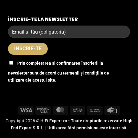
ÎNSCRIE-TE LA NEWSLETTER
Prin completarea și confirmarea înscrierii la
newsletter sunt de acord cu termenii și condițiile de
utilizare ale acestui site.
Visa
Visa
MasterCard
Cash
Bank
Credit
2
On
Transfer
Card
Copyright 2026 ©
HiFi Expert.ro - Toate drepturile rezervate High
Delivery
End Expert S.R.L. | Utilizarea fără permisiune este interzisă.