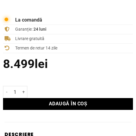
La comandă
Garanție:
24 luni
Livrare gratuită
Termen de retur 14 zile
8.499
lei
Cantitate Boxă Focal de podea ARIA EVO X N°2
ADAUGĂ ÎN COȘ
DESCRIERE