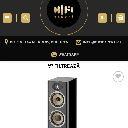
Skip
to
content
BD. EROII SANITARI 89, BUCURESTI
INFO@HIFIEXPERT.RO
WHATSAPP
FILTREAZĂ
WISHLIST