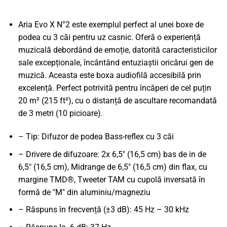
Aria Evo X N°2 este exemplul perfect al unei boxe de
podea cu 3 căi pentru uz casnic. Oferă o experiență
muzicală debordând de emoție, datorită caracteristicilor
sale excepționale, încântând entuziaștii oricărui gen de
muzică. Aceasta este boxa audiofilă accesibilă prin
excelență. Perfect potrivită pentru încăperi de cel puțin
20 m² (215 ft²), cu o distanță de ascultare recomandată
de 3 metri (10 picioare).
– Tip: Difuzor de podea Bass-reflex cu 3 căi
– Drivere de difuzoare: 2x 6,5" (16,5 cm) bas de in de
6,5" (16,5 cm), Midrange de 6,5" (16,5 cm) din flax, cu
margine TMD®, Tweeter TAM cu cupolă inversată în
formă de "M" din aluminiu/magneziu
– Răspuns în frecvență (±3 dB): 45 Hz – 30 kHz