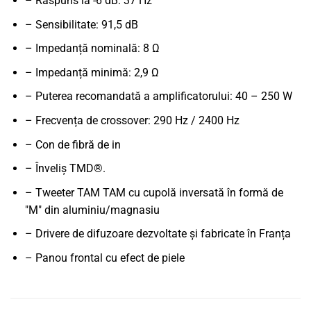
– Răspuns la -6 dB: 37 Hz
– Sensibilitate: 91,5 dB
– Impedanță nominală: 8 Ω
– Impedanță minimă: 2,9 Ω
– Puterea recomandată a amplificatorului: 40 – 250 W
– Frecvența de crossover: 290 Hz / 2400 Hz
– Con de fibră de in
– Înveliș TMD®.
– Tweeter TAM TAM cu cupolă inversată în formă de
"M" din aluminiu/magnasiu
– Drivere de difuzoare dezvoltate și fabricate în Franța
– Panou frontal cu efect de piele