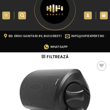
Skip
to
content
BD. EROII SANITARI 89, BUCURESTI
INFO@HIFIEXPERT.RO
WHATSAPP
FILTREAZĂ
WISHLIST