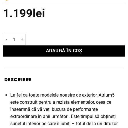
1.199
lei
Cantitate Boxă Polk Audio de exterior ATRIUM 5
ADAUGĂ ÎN COȘ
DESCRIERE
La fel ca toate modelele noastre de exterior, Atrium5
este construit pentru a rezista elementelor, ceea ce
înseamnă că vă veți bucura de performanțe
extraordinare în anii următori. Este timpul să obțineți
sunetul interior pe care îl iubiți – totul de la un difuzor