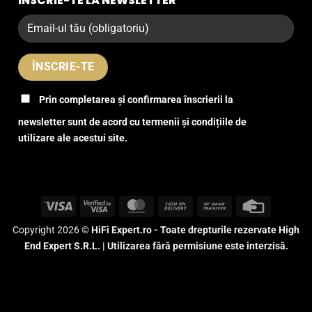
ÎNSCRIE-TE LA NEWSLETTER
Prin completarea și confirmarea înscrierii la
newsletter sunt de acord cu termenii și condițiile de
utilizare ale acestui site.
Visa
Visa
MasterCard
Cash
Bank
Credit
2
On
Transfer
Card
Copyright 2026 ©
HiFi Expert.ro - Toate drepturile rezervate High
Delivery
End Expert S.R.L. | Utilizarea fără permisiune este interzisă.