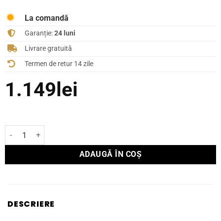
La comandă
Garanție:
24 luni
Livrare gratuită
Termen de retur 14 zile
1.149
lei
Cantitate Boxă Focal de exterior 100 OD 6
ADAUGĂ ÎN COȘ
DESCRIERE