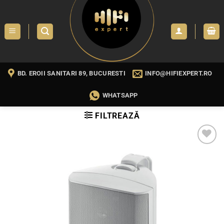
Skip
to
content
BD. EROII SANITARI 89, BUCURESTI
INFO@HIFIEXPERT.RO
WHATSAPP
FILTREAZĂ
WISHLIST