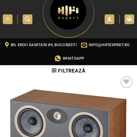
Skip
to
content
BD. EROII SANITARI 89, BUCURESTI
INFO@HIFIEXPERT.RO
WHATSAPP
FILTREAZĂ
WISHLIST