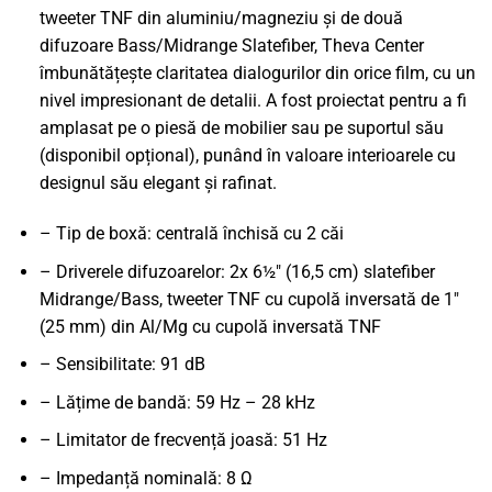
tweeter TNF din aluminiu/magneziu și de două
difuzoare Bass/Midrange Slatefiber, Theva Center
îmbunătățește claritatea dialogurilor din orice film, cu un
nivel impresionant de detalii. A fost proiectat pentru a fi
amplasat pe o piesă de mobilier sau pe suportul său
(disponibil opțional), punând în valoare interioarele cu
designul său elegant și rafinat.
– Tip de boxă: centrală închisă cu 2 căi
– Driverele difuzoarelor: 2x 6½" (16,5 cm) slatefiber
Midrange/Bass, tweeter TNF cu cupolă inversată de 1"
(25 mm) din Al/Mg cu cupolă inversată TNF
– Sensibilitate: 91 dB
– Lățime de bandă: 59 Hz – 28 kHz
– Limitator de frecvență joasă: 51 Hz
– Impedanță nominală: 8 Ω