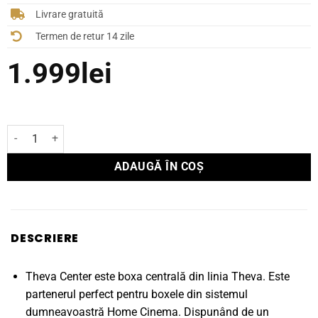
Livrare gratuită
Termen de retur 14 zile
1.999
lei
Cantitate Boxă Focal de centru THEVA CENTER
ADAUGĂ ÎN COȘ
DESCRIERE
Theva Center este boxa centrală din linia Theva. Este
partenerul perfect pentru boxele din sistemul
dumneavoastră Home Cinema. Dispunând de un