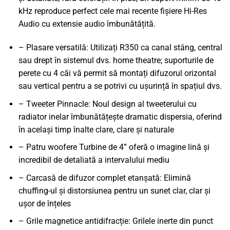
kHz reproduce perfect cele mai recente fișiere Hi-Res
Audio cu extensie audio îmbunătățită.
– Plasare versatilă: Utilizați R350 ca canal stâng, central
sau drept în sistemul dvs. home theatre; suporturile de
perete cu 4 căi vă permit să montați difuzorul orizontal
sau vertical pentru a se potrivi cu ușurință în spațiul dvs.
– Tweeter Pinnacle: Noul design al tweeterului cu
radiator inelar îmbunătățește dramatic dispersia, oferind
în același timp înalte clare, clare și naturale
– Patru woofere Turbine de 4” oferă o imagine lină și
incredibil de detaliată a intervalului mediu
– Carcasă de difuzor complet etanșată: Elimină
chuffing-ul și distorsiunea pentru un sunet clar, clar și
ușor de înțeles
– Grile magnetice antidifracție: Grilele inerte din punct