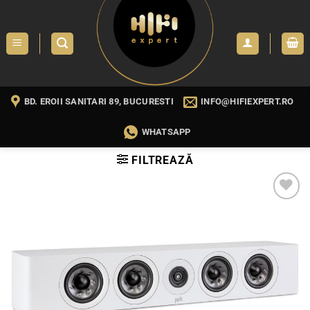
Skip
to
content
BD. EROII SANITARI 89, BUCURESTI
INFO@HIFIEXPERT.RO
WHATSAPP
FILTREAZĂ
WISHLIST