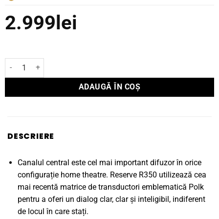
2.999
lei
Cantitate Boxă Polk Audio de centru RESERVE R350
ADAUGĂ ÎN COȘ
DESCRIERE
Canalul central este cel mai important difuzor în orice
configurație home theatre. Reserve R350 utilizează cea
mai recentă matrice de transductori emblematică Polk
pentru a oferi un dialog clar, clar și inteligibil, indiferent
de locul în care stați.