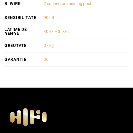
BI WIRE
2 connectors binding post
SENSIBILITATE
90 dB
LATIME DE
40Hz – 35kHz
BANDA
GREUTATE
37 kg
GARANTIE
36