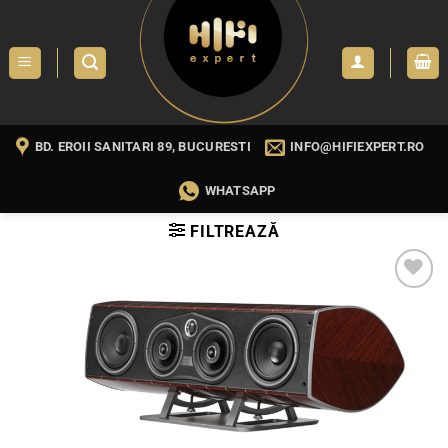
Skip
to
content
BD. EROII SANITARI 89, BUCURESTI
INFO@HIFIEXPERT.RO
WHATSAPP
FILTREAZĂ
WISHLIST