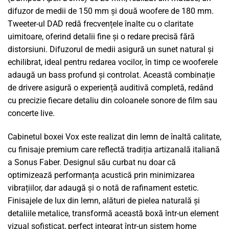
difuzor de medii de 150 mm și două woofere de 180 mm.
Tweeter-ul DAD redă frecvențele înalte cu o claritate
uimitoare, oferind detalii fine și o redare precisă fără
distorsiuni. Difuzorul de medii asigură un sunet natural și
echilibrat, ideal pentru redarea vocilor, în timp ce wooferele
adaugă un bass profund și controlat. Această combinație
de drivere asigură o experiență auditivă completă, redând
cu precizie fiecare detaliu din coloanele sonore de film sau
concerte live.
Cabinetul boxei Vox este realizat din lemn de înaltă calitate,
cu finisaje premium care reflectă tradiția artizanală italiană
a Sonus Faber. Designul său curbat nu doar că
optimizează performanța acustică prin minimizarea
vibrațiilor, dar adaugă și o notă de rafinament estetic.
Finisajele de lux din lemn, alături de pielea naturală și
detaliile metalice, transformă această boxă într-un element
vizual sofisticat, perfect integrat într-un sistem home