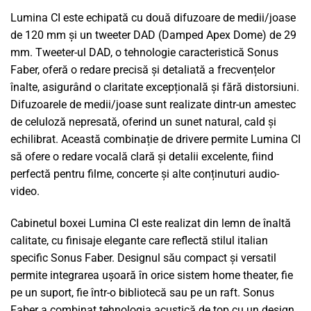
Lumina CI este echipată cu două difuzoare de medii/joase
de 120 mm și un tweeter DAD (Damped Apex Dome) de 29
mm. Tweeter-ul DAD, o tehnologie caracteristică Sonus
Faber, oferă o redare precisă și detaliată a frecvențelor
înalte, asigurând o claritate excepțională și fără distorsiuni.
Difuzoarele de medii/joase sunt realizate dintr-un amestec
de celuloză nepresată, oferind un sunet natural, cald și
echilibrat. Această combinație de drivere permite Lumina CI
să ofere o redare vocală clară și detalii excelente, fiind
perfectă pentru filme, concerte și alte conținuturi audio-
video.
Cabinetul boxei Lumina CI este realizat din lemn de înaltă
calitate, cu finisaje elegante care reflectă stilul italian
specific Sonus Faber. Designul său compact și versatil
permite integrarea ușoară în orice sistem home theater, fie
pe un suport, fie într-o bibliotecă sau pe un raft. Sonus
Faber a combinat tehnologia acustică de top cu un design