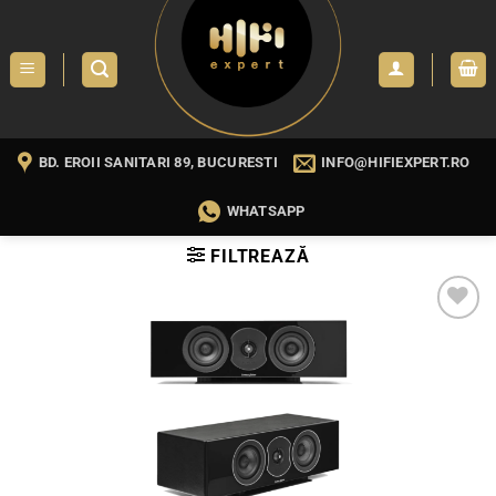
Skip
to
content
BD. EROII SANITARI 89, BUCURESTI
INFO@HIFIEXPERT.RO
WHATSAPP
FILTREAZĂ
WISHLIST