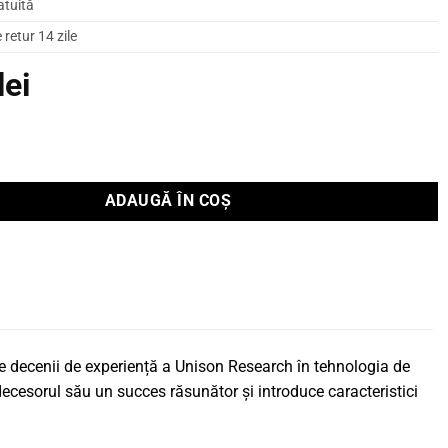
atuită
retur 14 zile
lei
ficator Integrat UNICO DUE
ADAUGĂ ÎN COȘ
e decenii de experiență a Unison Research în tehnologia de
decesorul său un succes răsunător și introduce caracteristici