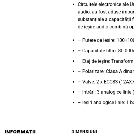
Circuitele electronice ale 
audio, au fost aduse îmbună
substanțiale a capacității f
de ieșire audio combină opt
– Putere de ieșire: 100
– Capacitate filtru: 80.000
– Etaj de ieșire: Transfor
– Polarizare: Clasa A din
– Valve: 2 x ECC83 (12AX
– Intrări: 3 analogice lini
– Ieșiri analogice linie: 
INFORMAȚII
DIMENSIUNI