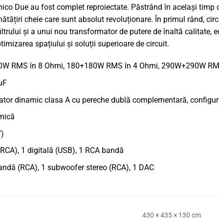
Unico Due au fost complet reproiectate. Păstrând în același timp 
tățiri cheie care sunt absolut revoluționare. În primul rând, circ
iltrului și a unui nou transformator de putere de înaltă calitate, 
imizarea spațiului și soluții superioare de circuit.
+100W RMS în 8 Ohmi, 180+180W RMS în 4 Ohmi, 290W+290W RM
uF
mator dinamic clasa A cu pereche dublă complementară, configur
amică
7)
e (RCA), 1 digitală (USB), 1 RCA bandă
1 bandă (RCA), 1 subwoofer stereo (RCA), 1 DAC
430 × 435 × 130 cm