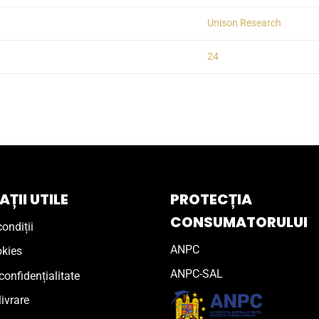
Unison Research
24
ȚII UTILE
PROTECȚIA
CONSUMATORULUI
ondiții
ANPC
okies
ANPC-SAL
confidențialitate
livrare