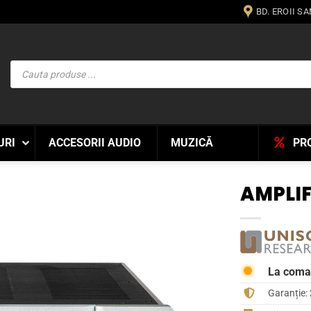
BD. EROII S
Products
search
URI
ACCESORII AUDIO
MUZICĂ
PR
AMPLIF
WISHLIST
La com
Garanție: