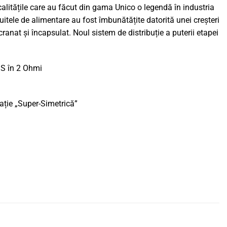
calitățile care au făcut din gama Unico o legendă în industria
uitele de alimentare au fost îmbunătățite datorită unei creșteri
ecranat și încapsulat. Noul sistem de distribuție a puterii etapei
S în 2 Ohmi
ație „Super-Simetrică”