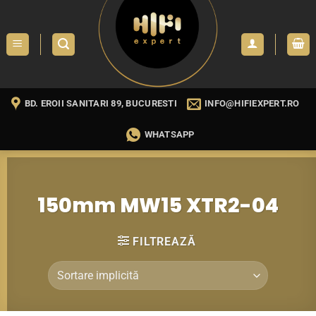
Skip
to
content
BD. EROII SANITARI 89, BUCURESTI
INFO@HIFIEXPERT.RO
WHATSAPP
150mm MW15 XTR2-04
FILTREAZĂ