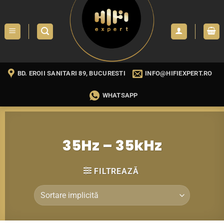
Skip
to
content
BD. EROII SANITARI 89, BUCURESTI
INFO@HIFIEXPERT.RO
WHATSAPP
35Hz – 35kHz
FILTREAZĂ