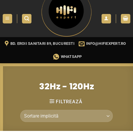
Skip
to
content
BD. EROII SANITARI 89, BUCURESTI
INFO@HIFIEXPERT.RO
WHATSAPP
32Hz - 120Hz
FILTREAZĂ