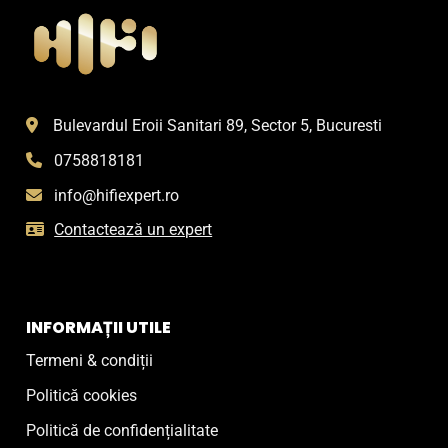
Opțiunile
pot
fi
alese
în
pagina
Bulevardul Eroii Sanitari 89, Sector 5, Bucuresti
produsului.
0758818181
info@hifiexpert.ro
Contactează un expert
INFORMAȚII UTILE
Termeni & condiții
Politică cookies
Politică de confidențialitate