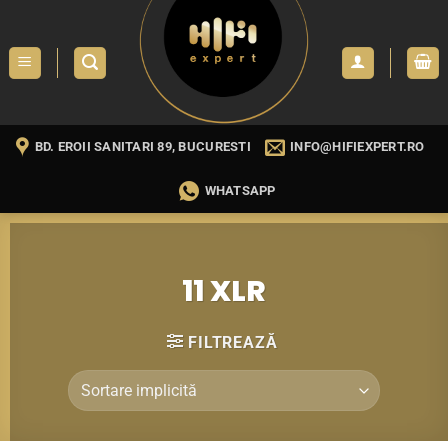
Skip
to
content
BD. EROII SANITARI 89, BUCURESTI
INFO@HIFIEXPERT.RO
WHATSAPP
11 XLR
FILTREAZĂ