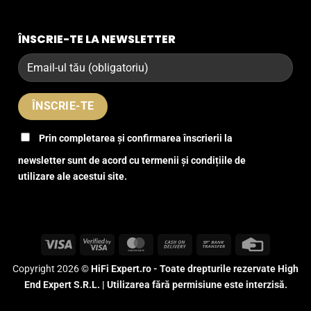
ÎNSCRIE-TE LA NEWSLETTER
Prin completarea și confirmarea înscrierii la
newsletter sunt de acord cu termenii și condițiile de
utilizare ale acestui site.
Visa
Visa
MasterCard
Cash
Bank
Credit
2
On
Transfer
Card
Copyright 2026 ©
HiFi Expert.ro - Toate drepturile rezervate High
Delivery
End Expert S.R.L. | Utilizarea fără permisiune este interzisă.