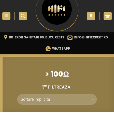
Skip
to
content
BD. EROII SANITARI 89, BUCURESTI
INFO@HIFIEXPERT.RO
WHATSAPP
> 100Ω
FILTREAZĂ