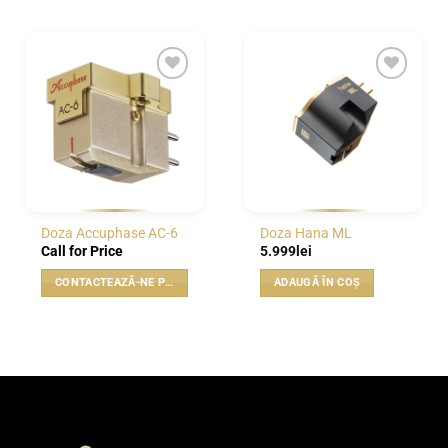
WISHLIST
WISHLIST
Doza Accuphase AC-6
Doza Hana ML
Call for Price
5.999
lei
CONTACTEAZĂ-NE PENTRU PREȚ
ADAUGĂ ÎN COȘ