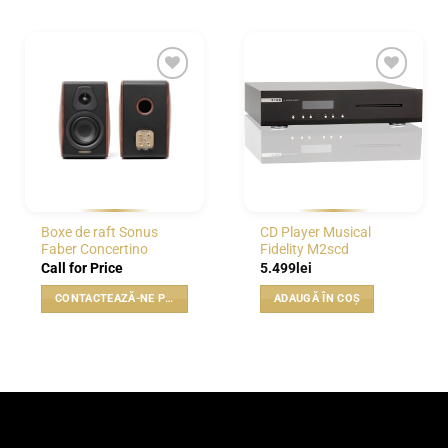
WISHLIST
WISHLIST
Boxe de raft Sonus
CD Player Musical
Faber Concertino
Fidelity M2scd
Call for Price
5.499
lei
CONTACTEAZĂ-NE PENTRU PREȚ
ADAUGĂ ÎN COȘ