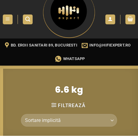
Skip
to
content
BD. EROII SANITARI 89, BUCURESTI
INFO@HIFIEXPERT.RO
WHATSAPP
6.6 kg
FILTREAZĂ