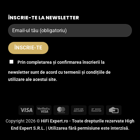
ÎNSCRIE-TE LA NEWSLETTER
Prin completarea și confirmarea înscrierii la
newsletter sunt de acord cu termenii și condițiile de
utilizare ale acestui site.
Visa
Visa
MasterCard
Cash
Bank
Credit
2
On
Transfer
Card
Copyright 2026 ©
HiFi Expert.ro - Toate drepturile rezervate High
Delivery
End Expert S.R.L. | Utilizarea fără permisiune este interzisă.