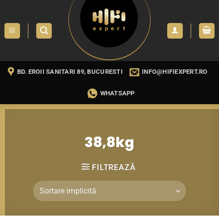
Skip
to
content
BD. EROII SANITARI 89, BUCURESTI
INFO@HIFIEXPERT.RO
WHATSAPP
38,8kg
FILTREAZĂ