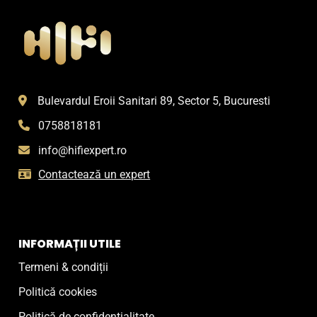
Opțiunile
Opțiunile
pot
pot
fi
fi
alese
alese
în
în
pagina
pagina
Bulevardul Eroii Sanitari 89, Sector 5, Bucuresti
produsului.
produsului.
0758818181
info@hifiexpert.ro
Contactează un expert
INFORMAȚII UTILE
Termeni & condiții
Politică cookies
Politică de confidențialitate