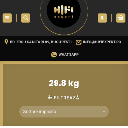
Skip
to
content
BD. EROII SANITARI 89, BUCURESTI
INFO@HIFIEXPERT.RO
WHATSAPP
29.8 kg
FILTREAZĂ