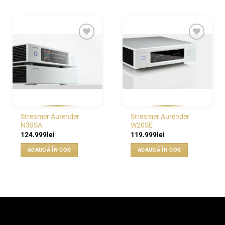
WISHLIST
WISHLIST
Streamer Aurender
Streamer Aurender
N30SA
W20SE
124.999
lei
119.999
lei
ADAUGĂ ÎN COȘ
ADAUGĂ ÎN COȘ