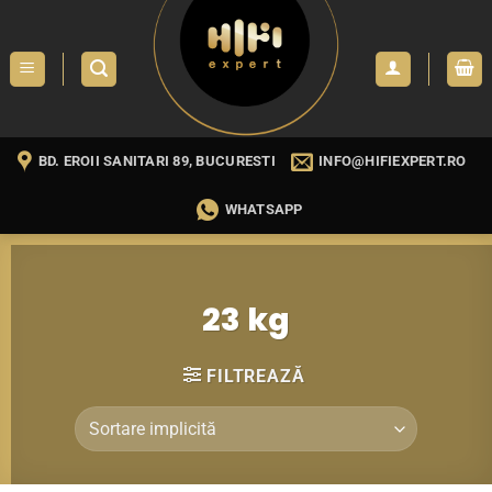
Skip
to
content
BD. EROII SANITARI 89, BUCURESTI
INFO@HIFIEXPERT.RO
WHATSAPP
23 kg
FILTREAZĂ