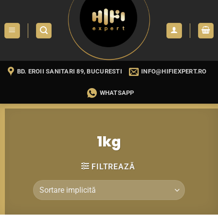
Skip
to
content
BD. EROII SANITARI 89, BUCURESTI
INFO@HIFIEXPERT.RO
WHATSAPP
1kg
FILTREAZĂ