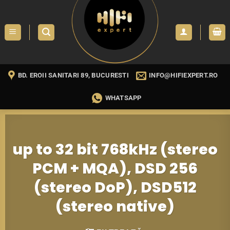
Skip
to
content
BD. EROII SANITARI 89, BUCURESTI
INFO@HIFIEXPERT.RO
WHATSAPP
up to 32 bit 768kHz (stereo
PCM + MQA), DSD 256
(stereo DoP), DSD512
(stereo native)