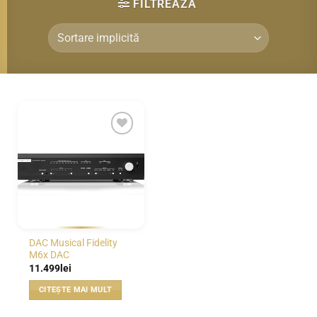
FILTREAZĂ
WISHLIST
DAC Musical Fidelity
M6x DAC
11.499
lei
CITEȘTE MAI MULT