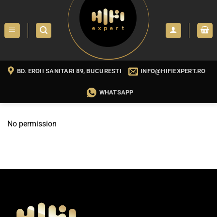
Skip
to
content
BD. EROII SANITARI 89, BUCURESTI
INFO@HIFIEXPERT.RO
WHATSAPP
No permission