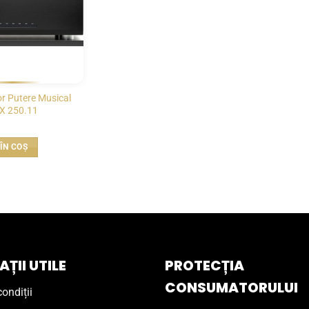
or Putere Musical
6X 250.11
ÎN COȘ
ȚII UTILE
PROTECȚIA
CONSUMATORULUI
ondiții