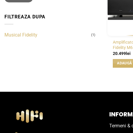
FILTREAZA DUPA
Musical Fidelity
(1)
Amplificat
Fidelity M
20.499
lei
ADAUGĂ 
INFORMA
Termeni & c