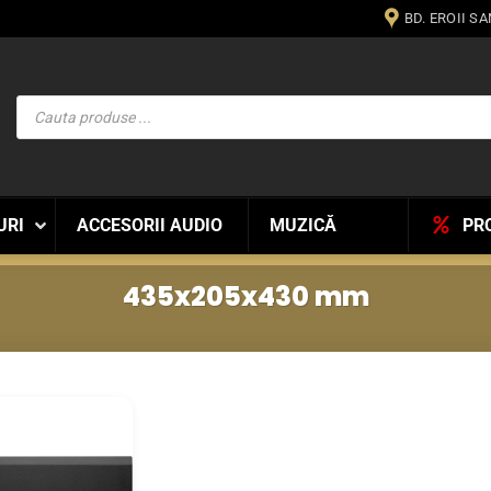
BD. EROII S
Products
search
URI
ACCESORII AUDIO
MUZICĂ
PR
435x205x430 mm
WISHLIST