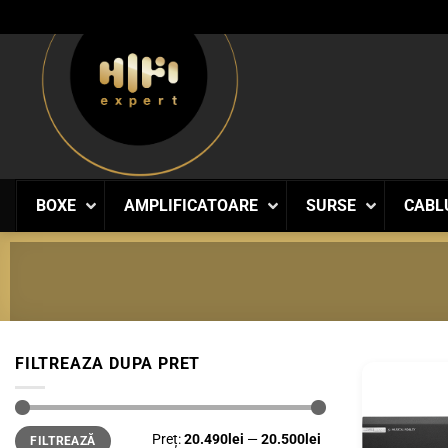
Skip
to
content
BOXE
AMPLIFICATOARE
SURSE
CABL
FILTREAZA DUPA PRET
Preț
Preț
Preț:
20.490lei
—
20.500lei
FILTREAZĂ
minim
maxim