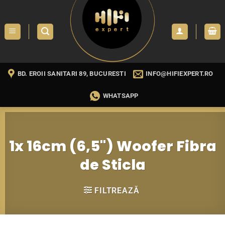
Skip
to
content
BD. EROII SANITARI 89, BUCURESTI
INFO@HIFIEXPERT.RO
WHATSAPP
1x 16cm (6,5") Woofer Fibra
de Sticla
FILTREAZĂ