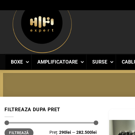
Skip
to
content
BOXE
AMPLIFICATOARE
SURSE
CABL
FILTREAZA DUPA PRET
Preț
Preț
Preț:
290lei
—
282.500lei
FILTREAZĂ
minim
maxim