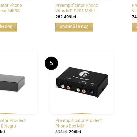
cator Phono
Preamplificator Phono
Pr
heus MK3S
Vitus MP-P201 MKIII
Vi
282.499
lei
74
ÎN COȘ
ADAUGĂ ÎN COȘ
%
WISHLIST
WISHLIST
cator Pro-Ject
Preamplificator Pro-Ject
 E Negru
Phono Box MM
ul
Prețul
Prețul
Prețul
lei
395
lei
296
lei
al
curent
inițial
curent