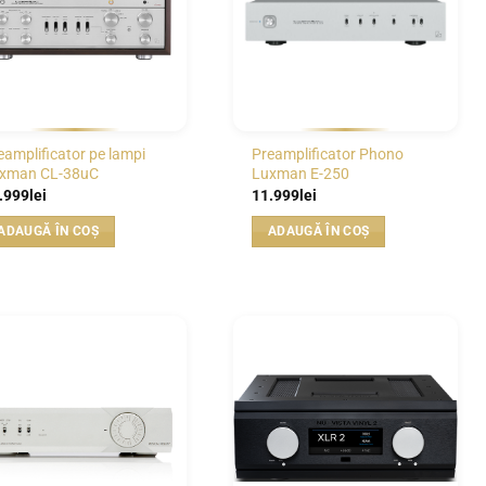
eamplificator pe lampi
Preamplificator Phono
xman CL-38uC
Luxman E-250
.999
lei
11.999
lei
ADAUGĂ ÎN COȘ
ADAUGĂ ÎN COȘ
WISHLIST
WISHLIST