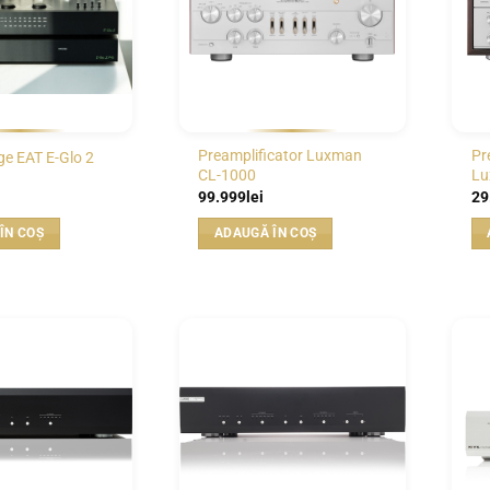
Preamplificator Luxman
Pr
e EAT E-Glo 2
CL-1000
Lu
99.999
lei
29
ÎN COȘ
ADAUGĂ ÎN COȘ
WISHLIST
WISHLIST