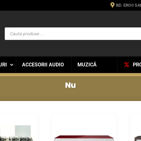
BD. EROII S
Products
search
URI
ACCESORII AUDIO
MUZICĂ
PR
Nu
WISHLIST
WISHLIST