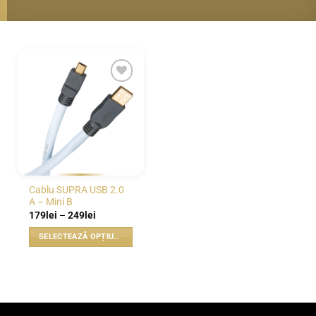
WISHLIST
Cablu SUPRA USB 2.0
A – Mini B
Interval
179
lei
–
249
lei
de
prețuri:
SELECTEAZĂ OPȚIUNILE
179lei
până
Acest
la
produs
249lei
are
mai
multe