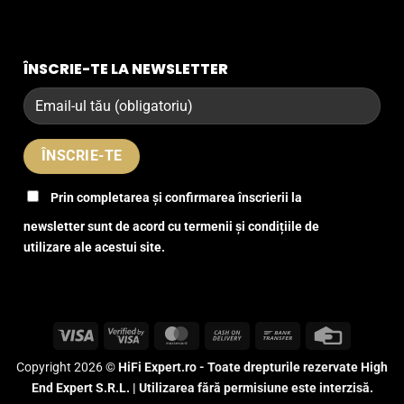
ÎNSCRIE-TE LA NEWSLETTER
Prin completarea și confirmarea înscrierii la
newsletter sunt de acord cu termenii și condițiile de
utilizare ale acestui site.
Visa
Visa
MasterCard
Cash
Bank
Credit
2
On
Transfer
Card
Copyright 2026 ©
HiFi Expert.ro - Toate drepturile rezervate High
Delivery
End Expert S.R.L. | Utilizarea fără permisiune este interzisă.