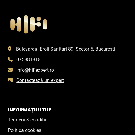
variații.
Opțiunile
pot
fi
alese
în
pagina
Bulevardul Eroii Sanitari 89, Sector 5, Bucuresti
produsului.
0758818181
info@hifiexpert.ro
Contactează un expert
INFORMAȚII UTILE
Termeni & condiții
Politică cookies