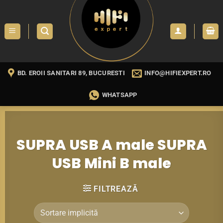
Skip
to
content
BD. EROII SANITARI 89, BUCURESTI
INFO@HIFIEXPERT.RO
WHATSAPP
SUPRA USB A male SUPRA
USB Mini B male
FILTREAZĂ