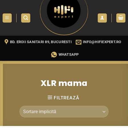
Skip
to
content
BD. EROII SANITARI 89, BUCURESTI
INFO@HIFIEXPERT.RO
WHATSAPP
XLR mama
FILTREAZĂ