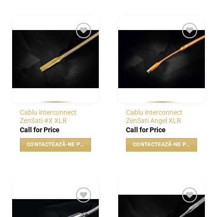
WISHLIST
WISHLIST
Cablu interconnect
Cablu interconnect
ZenSati #X XLR
ZenSati Angel XLR
Call for Price
Call for Price
CONTACTEAZĂ-NE PENTRU PREȚ
CONTACTEAZĂ-NE PENTRU PREȚ
WISHLIST
WISHLIST