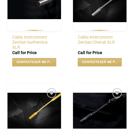
Cablu interconnect
Cablu interconnect
ZenSati Authentica
ZenSati Cherub XLR
XLR
Call for Price
Call for Price
CONTACTEAZĂ-NE PENTRU PREȚ
CONTACTEAZĂ-NE PENTRU PREȚ
WISHLIST
WISHLIST