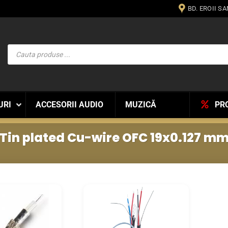
BD. EROII S
Products
search
URI
ACCESORII AUDIO
MUZICĂ
PR
Tin plated Cu-wire OFC 19x0.127 m
WISHLIST
WISHLIST