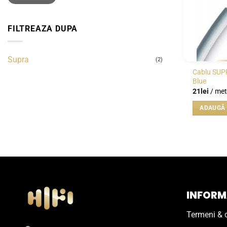
FILTREAZA DUPA
Supra
(2)
Cablu SUP
Blue
21
lei
/ met
ADAUGĂ 
INFORMA
Termeni & c