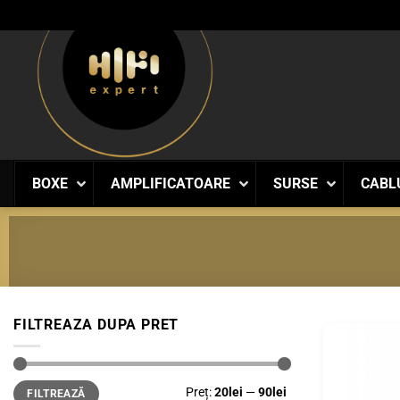
Skip
to
content
BOXE
AMPLIFICATOARE
SURSE
CABL
FILTREAZA DUPA PRET
Preț
Preț
Preț:
20lei
—
90lei
FILTREAZĂ
minim
maxim