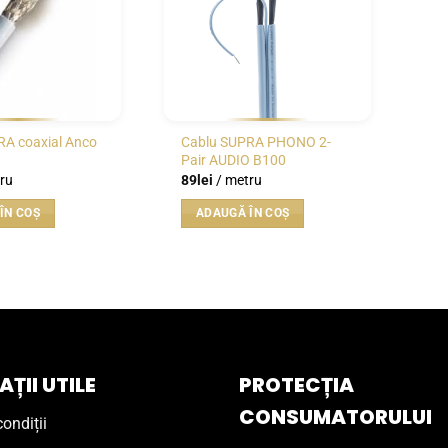
RA coaxial Anco
Cablu SUPRA PHONO 2-
Pair AUDIO B100
ru
89
lei
/ metru
ÎN COȘ
ADAUGĂ ÎN COȘ
ȚII UTILE
PROTECȚIA
CONSUMATORULUI
ondiții