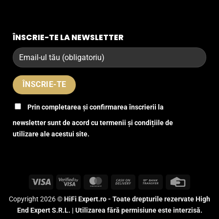
ÎNSCRIE-TE LA NEWSLETTER
Prin completarea și confirmarea înscrierii la
newsletter sunt de acord cu termenii și condițiile de
utilizare ale acestui site.
Visa
Visa
MasterCard
Cash
Bank
Credit
2
On
Transfer
Card
Copyright 2026 ©
HiFi Expert.ro - Toate drepturile rezervate High
Delivery
End Expert S.R.L. | Utilizarea fără permisiune este interzisă.