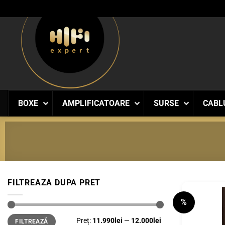
Skip
to
content
BOXE
AMPLIFICATOARE
SURSE
CABL
FILTREAZA DUPA PRET
%
Preț
Preț
Preț:
11.990lei
—
12.000lei
FILTREAZĂ
minim
maxim