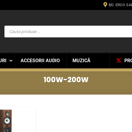
BD. EROII S
Products
search
URI
ACCESORII AUDIO
MUZICĂ
PR
100W-200W
WISHLIST